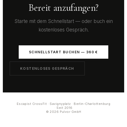
Bereit anzufangen?
Starte mit dem Schnellstart — oder buch ein
kostenloses Gespräch.
SCHNELLSTART BUCHEN — 360 €
KOSTENLOSES GESPRÄCH
Escapist CrossFit · Savignyplatz · Berlin-Charlottenburg
· Seit 2016
© 2026 Pulvor GmbH