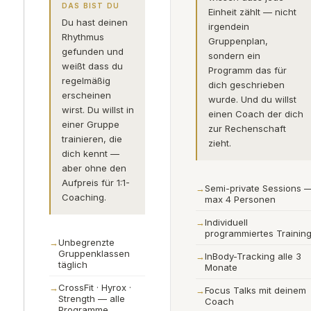
DAS BIST DU
Einheit zählt — nicht
Du hast deinen
irgendein
Rhythmus
Gruppenplan,
gefunden und
sondern ein
weißt dass du
Programm das für
regelmäßig
dich geschrieben
erscheinen
wurde. Und du willst
wirst. Du willst in
einen Coach der dich
einer Gruppe
zur Rechenschaft
trainieren, die
zieht.
dich kennt —
aber ohne den
Aufpreis für 1:1-
Semi-private Sessions 
Coaching.
max 4 Personen
Individuell
programmiertes Trainin
Unbegrenzte
Gruppenklassen
InBody-Tracking alle 3
täglich
Monate
CrossFit · Hyrox ·
Focus Talks mit deinem
Strength — alle
Coach
Programme