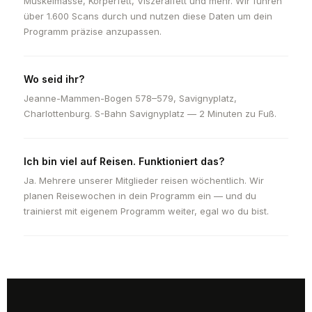
Muskelmasse, Körperfett, Viszeralfett und mehr. Wir führen
über 1.600 Scans durch und nutzen diese Daten um dein
Programm präzise anzupassen.
Wo seid ihr?
Jeanne-Mammen-Bogen 578–579, Savignyplatz,
Charlottenburg. S-Bahn Savignyplatz — 2 Minuten zu Fuß.
Ich bin viel auf Reisen. Funktioniert das?
Ja. Mehrere unserer Mitglieder reisen wöchentlich. Wir
planen Reisewochen in dein Programm ein — und du
trainierst mit eigenem Programm weiter, egal wo du bist.