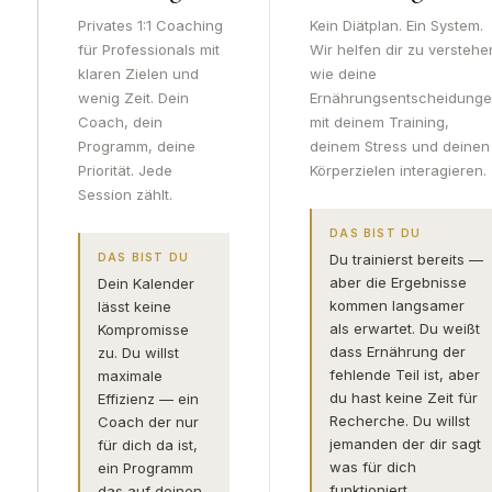
Privates 1:1 Coaching
Kein Diätplan. Ein System.
für Professionals mit
Wir helfen dir zu verstehe
klaren Zielen und
wie deine
wenig Zeit. Dein
Ernährungsentscheidung
Coach, dein
mit deinem Training,
Programm, deine
deinem Stress und deinen
Priorität. Jede
Körperzielen interagieren.
Session zählt.
DAS BIST DU
DAS BIST DU
Du trainierst bereits —
aber die Ergebnisse
Dein Kalender
kommen langsamer
lässt keine
als erwartet. Du weißt
Kompromisse
dass Ernährung der
zu. Du willst
fehlende Teil ist, aber
maximale
du hast keine Zeit für
Effizienz — ein
Recherche. Du willst
Coach der nur
jemanden der dir sagt
für dich da ist,
was für dich
ein Programm
funktioniert.
das auf deinen