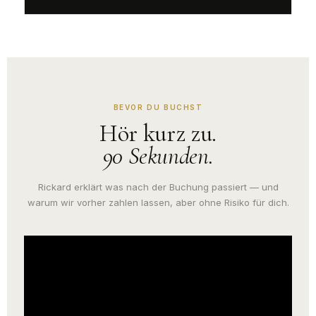
BEVOR DU BUCHST
Hör kurz zu.
90 Sekunden.
Rickard erklärt was nach der Buchung passiert — und
warum wir vorher zahlen lassen, aber ohne Risiko für dich.